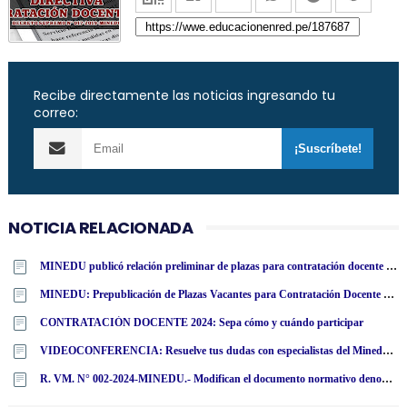
Recibe directamente las noticias ingresando tu
correo:
NOTICIA RELACIONADA
MINEDU publicó relación preliminar de plazas para contratación docente 2024 por región [ACTUALIZADO]
MINEDU: Prepublicación de Plazas Vacantes para Contratación Docente 2024 - www·minedu·gob·pe
CONTRATACIÓN DOCENTE 2024: Sepa cómo y cuándo participar
VIDEOCONFERENCIA: Resuelve tus dudas con especialistas del Minedu sobre el proceso de Contratación Docente 2024 [EN VIVO] www·minedu·gob·pe
R. VM. N° 002-2024-MINEDU.- Modifican el documento normativo denominado «Disposiciones que regulan el Concurso Público de Ingreso a la Carrera Pública Magisterial - 2022 y que Determina los Cuadros de Mérito para la Contratación Docente 2023-2024 en Instituciones Educativas Públicas de Educación Básica», Modifican Cronograma y dictan otras disposiciones