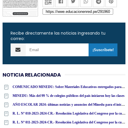
Recibe directamente las noticias ingresando tu
correo:
NOTICIA RELACIONADA
COMUNICADO MINEDU: Sobre Materiales Educativos entregados para el Año Escolar 2024
MINEDU: Más del 99 % de colegios públicos del país iniciaron hoy las clases
AÑO ESCOLAR 2024: últimas noticias y anuncios del Minedu para el inicio de clases el 11 de marzo
R. L. Nº 010-2023-2024-CR.- Resolución Legislativa del Congreso por la cual el Congreso de la República resuelve archivar la acusación constitucional contra el miembro de la Junta Nacional de Justicia Henry José Ávila Herrera por infracción de los artículos 156, inciso 3, y 139, inciso 3, de la Constitución Política
R. L. Nº 011-2023-2024-CR.- Resolución Legislativa del Congreso por la cual el Congreso de la República resuelve archivar la acusación constitucional contra el miembro de la Junta Nacional de Justicia Guillermo Santiago Thornberry Villarán por infracción de los artículos 156, inciso 3, y 139, inciso 3, de la Constitución Política