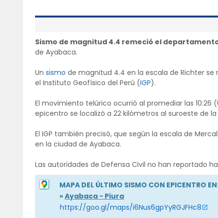
Sismo de magnitud 4.4 remeció el departamento
de Ayabaca.
Un
sismo
de magnitud 4.4 en la escala de Richter se 
el Instituto Geofísico del Perú (
IGP
).
El movimiento telúrico ocurrió al promediar las 10:26 
epicentro se localizó a 22 kilómetros al suroeste de 
El IGP también precisó, que según la escala de Mercal
en la ciudad de Ayabaca.
Las autoridades de Defensa Civil no han reportado h
MAPA DEL ÚLTIMO SISMO CON EPICENTRO EN
»
Ayabaca - Piura
https://goo.gl/maps/i6Nus6gpYyRGJFHc8