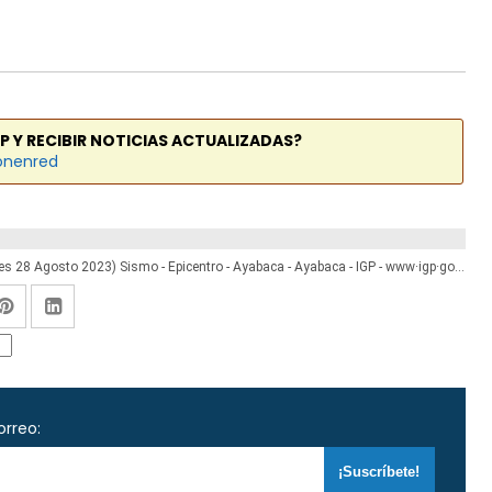
P Y RECIBIR NOTICIAS ACTUALIZADAS?
onenred
Temblor en Piura de Magnitud 4.4 (Hoy Lunes 28 Agosto 2023) Sismo - Epicentro - Ayabaca - Ayabaca - IGP - www·igp·gob·pe
orreo: