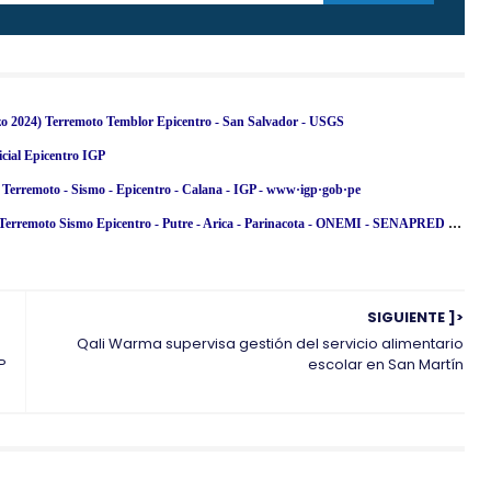
zo 2024) Terremoto Temblor Epicentro - San Salvador - USGS
ial Epicentro IGP
Terremoto - Sismo - Epicentro - Calana - IGP - www·igp·gob·pe
Temblor en Chile de Magnitud 5.1 (Hoy Miércoles 13 Marzo 2024) Terremoto Sismo Epicentro - Putre - Arica - Parinacota - ONEMI - SENAPRED [ACTUALIZADO]
SIGUIENTE ]>
Qali Warma supervisa gestión del servicio alimentario
P
escolar en San Martín