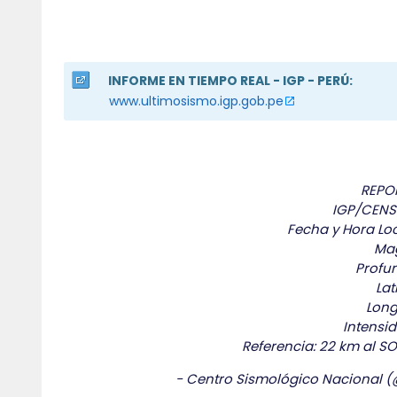
INFORME EN TIEMPO REAL - IGP - PERÚ:
www.ultimosismo.igp.gob.pe
REPO
IGP/CENS
Fecha y Hora Loc
Mag
Profu
Lat
Long
Intensid
Referencia: 22 km al S
- Centro Sismológico Nacional