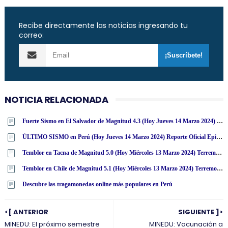
Recibe directamente las noticias ingresando tu
correo:
NOTICIA RELACIONADA
Fuerte Sismo en El Salvador de Magnitud 4.3 (Hoy Jueves 14 Marzo 2024) Terremoto Temblor Epicentro - San Salvador - USGS
ÚLTIMO SISMO en Perú (Hoy Jueves 14 Marzo 2024) Reporte Oficial Epicentro IGP
Temblor en Tacna de Magnitud 5.0 (Hoy Miércoles 13 Marzo 2024) Terremoto - Sismo - Epicentro - Calana - IGP - www·igp·gob·pe
Temblor en Chile de Magnitud 5.1 (Hoy Miércoles 13 Marzo 2024) Terremoto Sismo Epicentro - Putre - Arica - Parinacota - ONEMI - SENAPRED [ACTUALIZADO]
Descubre las tragamonedas online más populares en Perú
<[ ANTERIOR
SIGUIENTE ]>
MINEDU: El próximo semestre
MINEDU: Vacunación a