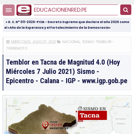
EDUCACIONENRED.PE
« D. S. N° 011-2026-PCM.- Decreto Supremo que declara el año 2026 como
el «Año de la Esperanza y el Fortalecimiento de la Democracia»
MIÉRCOLES, JULIO 07, 2021
NACIONAL
,
SISMO-TEMBLOR-
TERREMOTO
Temblor en Tacna de Magnitud 4.0 (Hoy
Miércoles 7 Julio 2021) Sismo -
Epicentro - Calana - IGP - www.igp.gob.pe