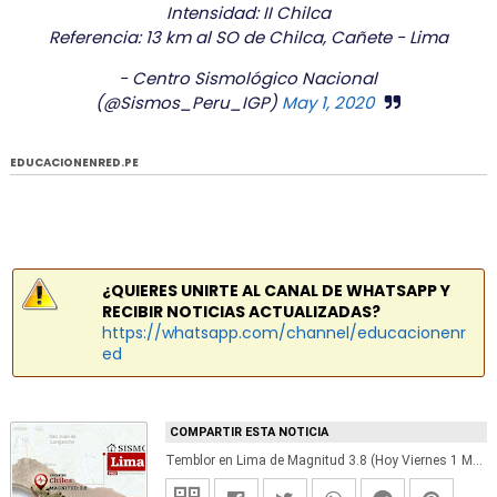
Intensidad: II Chilca
Referencia: 13 km al SO de Chilca, Cañete - Lima
- Centro Sismológico Nacional
(@Sismos_Peru_IGP)
May 1, 2020
EDUCACIONENRED.PE
¿QUIERES UNIRTE AL CANAL DE WHATSAPP Y
RECIBIR NOTICIAS ACTUALIZADAS?
https://whatsapp.com/channel/educacionenr
ed
COMPARTIR ESTA NOTICIA
Temblor en Lima de Magnitud 3.8 (Hoy Viernes 1 Mayo 2020) Sismo - Epicentro - Chilca - Cañete - IGP - www.igp.gob.pe