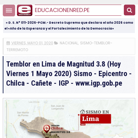
EDUCACIONENRED.PE
« D. S. N° 011-2026-PCM.- Decreto Supremo que declara el año 2026 como
el «Año de la Esperanza y el Fortalecimiento de la Democracia»
VIERNES, MAYO 01, 2020
NACIONAL
,
SISMO-TEMBLOR-
TERREMOTO
Temblor en Lima de Magnitud 3.8 (Hoy
Viernes 1 Mayo 2020) Sismo - Epicentro -
Chilca - Cañete - IGP - www.igp.gob.pe