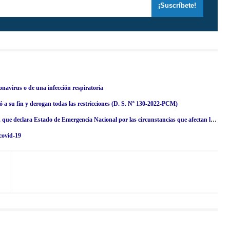
navirus o de una infección respiratoria
 su fin y derogan todas las restricciones (D. S. Nº 130-2022-PCM)
D. S. Nº 130-2022-PCM.- Derogan el D. S. N° 016-2022-PCM, D. S. que declara Estado de Emergencia Nacional por las circunstancias que afectan la vida y salud de las personas como consecuencia de la COVID-19 y establece nuevas medidas para el restablecimiento de la convivencia social, sus prórrogas y modificaciones
covid-19