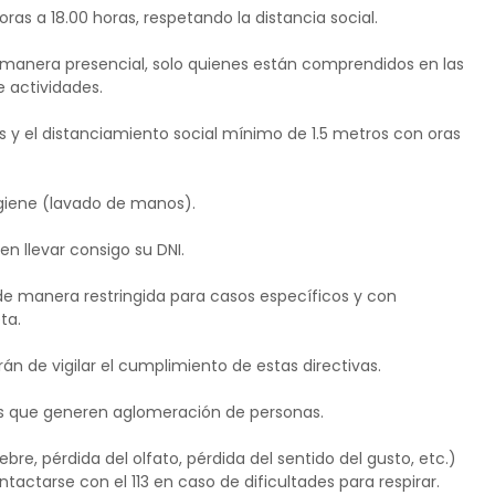
ras a 18.00 horas, respetando la distancia social.
e manera presencial, solo quienes están comprendidos en las
e actividades.
s y el distanciamiento social mínimo de 1.5 metros con oras
igiene (lavado de manos).
n llevar consigo su DNI.
 de manera restringida para casos específicos y con
ta.
án de vigilar el cumplimiento de estas directivas.
es que generen aglomeración de personas.
bre, pérdida del olfato, pérdida del sentido del gusto, etc.)
actarse con el 113 en caso de dificultades para respirar.