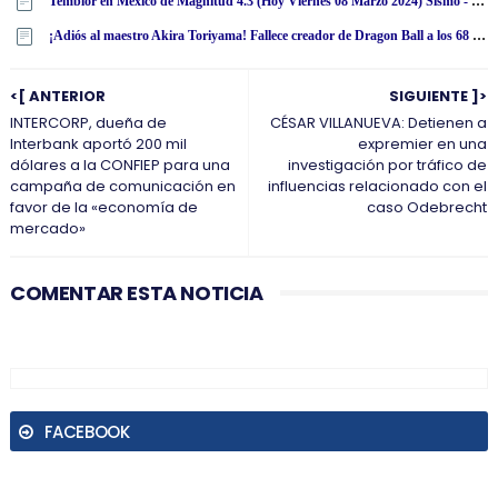
Temblor en México de Magnitud 4.3 (Hoy Viernes 08 Marzo 2024) Sismo - Epicentro - Cintalapa - Chiapas - CHIS. - SSN - www·ssn·unam·mx
¡Adiós al maestro Akira Toriyama! Fallece creador de Dragon Ball a los 68 años
<[ ANTERIOR
SIGUIENTE ]>
INTERCORP, dueña de
CÉSAR VILLANUEVA: Detienen a
Interbank aportó 200 mil
expremier en una
dólares a la CONFIEP para una
investigación por tráfico de
campaña de comunicación en
influencias relacionado con el
favor de la «economía de
caso Odebrecht
mercado»
COMENTAR ESTA NOTICIA
FACEBOOK