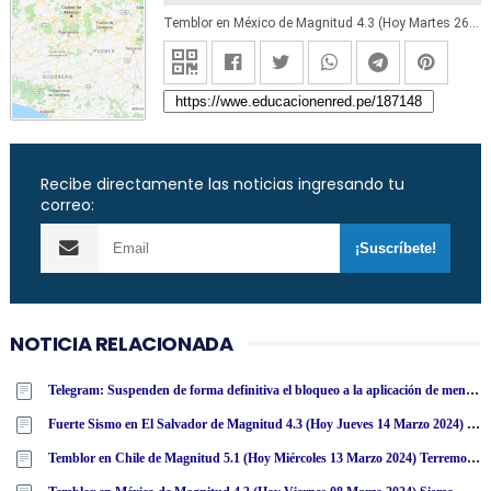
Temblor en México de Magnitud 4.3 (Hoy Martes 26 Noviembre 2019) Sismo - Epicentro - Zihuatanejo - Guerrero - GRO. - SSN - www.ssn.unam.mx
Recibe directamente las noticias ingresando tu
correo:
NOTICIA RELACIONADA
Telegram: Suspenden de forma definitiva el bloqueo a la aplicación de mensajería en España
Fuerte Sismo en El Salvador de Magnitud 4.3 (Hoy Jueves 14 Marzo 2024) Terremoto Temblor Epicentro - San Salvador - USGS
Temblor en Chile de Magnitud 5.1 (Hoy Miércoles 13 Marzo 2024) Terremoto Sismo Epicentro - Putre - Arica - Parinacota - ONEMI - SENAPRED [ACTUALIZADO]