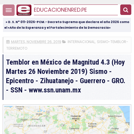
EDUCACIONENRED.PE
« D. S. N° 011-2026-PCM.- Decreto Supremo que declara el año 2026 como
el «Año de la Esperanza y el Fortalecimiento de la Democracia»
MARTES, NOVIEMBRE 26, 2019
INTERNACIONAL
,
SISMO-TEMBLOR-
TERREMOTO
Temblor en México de Magnitud 4.3 (Hoy
Martes 26 Noviembre 2019) Sismo -
Epicentro - Zihuatanejo - Guerrero - GRO.
- SSN - www.ssn.unam.mx