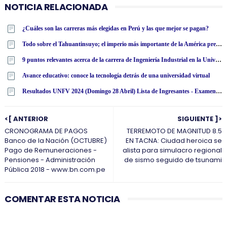
NOTICIA RELACIONADA
¿Cuáles son las carreras más elegidas en Perú y las que mejor se pagan?
Todo sobre el Tahuantinsuyo; el imperio más importante de la América precolombina
9 puntos relevantes acerca de la carrera de Ingeniería Industrial en la Universidad Tecnológica Latinoamericana en línea
Avance educativo: conoce la tecnología detrás de una universidad virtual
Resultados UNFV 2024 (Domingo 28 Abril) Lista de Ingresantes - Examen Admisión Ordinario y Extraordinario - Universidad Nacional Federico Villarreal - www·unfv·edu·pe
<[ ANTERIOR
SIGUIENTE ]>
CRONOGRAMA DE PAGOS
TERREMOTO DE MAGNITUD 8.5
Banco de la Nación (OCTUBRE)
EN TACNA: Ciudad heroica se
Pago de Remuneraciones -
alista para simulacro regional
Pensiones - Administración
de sismo seguido de tsunami
Pública 2018 - www.bn.com.pe
COMENTAR ESTA NOTICIA