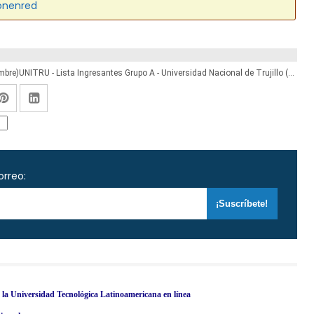
onenred
Resultados UNT 2019-1 (Sábado 22 Septiembre)UNITRU - Lista Ingresantes Grupo A - Universidad Nacional de Trujillo (Valle Jequetepeque - Huamachuco - Santiago de Chuco - Otuzco - Virú) www.admisionunt.info | www.unitru.edu.pe
orreo:
en la Universidad Tecnológica Latinoamericana en línea