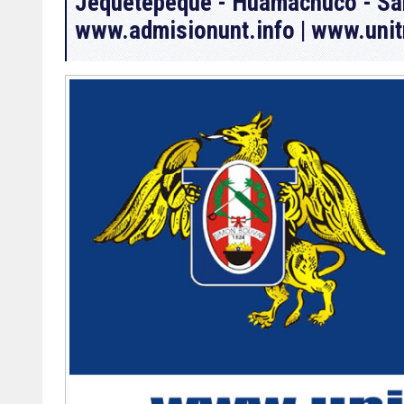
Jequetepeque - Huamachuco - San
www.admisionunt.info | www.unit