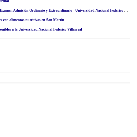
irtual
Resultados UNFV 2024 (Domingo 28 Abril) Lista de Ingresantes - Examen Admisión Ordinario y Extraordinario - Universidad Nacional Federico Villarreal - www·unfv·edu·pe
es con alimentos nutritivos en San Martín
ibles a la Universidad Nacional Federico Villarreal