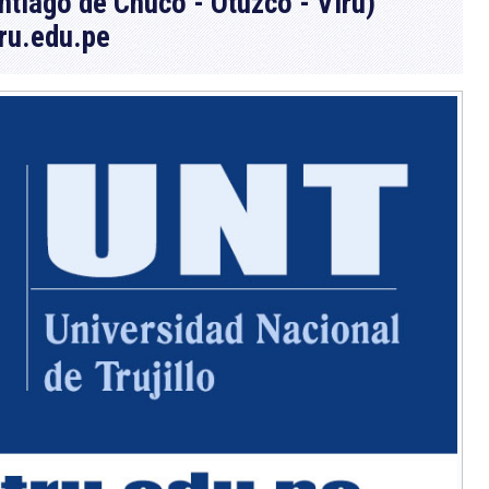
tiago de Chuco - Otuzco - Virú)
ru.edu.pe