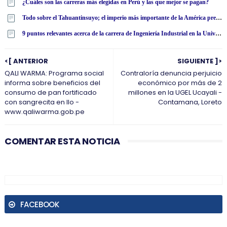
¿Cuáles son las carreras más elegidas en Perú y las que mejor se pagan?
Todo sobre el Tahuantinsuyo; el imperio más importante de la América precolombina
9 puntos relevantes acerca de la carrera de Ingeniería Industrial en la Universidad Tecnológica Latinoamericana en línea
<[ ANTERIOR
SIGUIENTE ]>
QALI WARMA: Programa social
Contraloría denuncia perjuicio
informa sobre beneficios del
económico por más de 2
consumo de pan fortificado
millones en la UGEL Ucayali -
con sangrecita en Ilo -
Contamana, Loreto
www.qaliwarma.gob.pe
COMENTAR ESTA NOTICIA
FACEBOOK