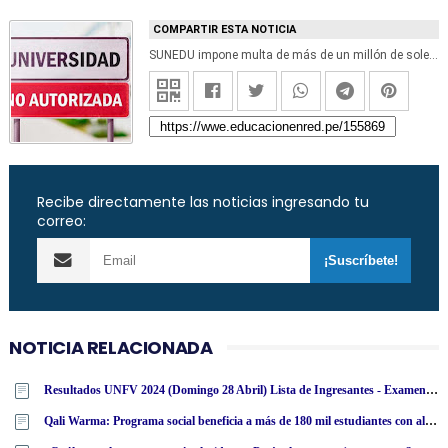
COMPARTIR ESTA NOTICIA
SUNEDU impone multa de más de un millón de soles por prestar servicio educativo sin autorización - www.sunedu.gob.pe
Recibe directamente las noticias ingresando tu
correo:
NOTICIA RELACIONADA
Resultados UNFV 2024 (Domingo 28 Abril) Lista de Ingresantes - Examen Admisión Ordinario y Extraordinario - Universidad Nacional Federico Villarreal - www·unfv·edu·pe
Qali Warma: Programa social beneficia a más de 180 mil estudiantes con alimentos nutritivos en San Martín