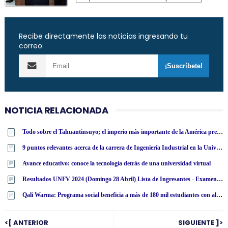
Recibe directamente las noticias ingresando tu
correo:
NOTICIA RELACIONADA
Todo sobre el Tahuantinsuyo; el imperio más importante de la América precolombina
9 puntos relevantes acerca de la carrera de Ingeniería Industrial en la Universidad Tecnológica Latinoamericana en línea
Avance educativo: conoce la tecnología detrás de una universidad virtual
Resultados UNFV 2024 (Domingo 28 Abril) Lista de Ingresantes - Examen Admisión Ordinario y Extraordinario - Universidad Nacional Federico Villarreal - www·unfv·edu·pe
Qali Warma: Programa social beneficia a más de 180 mil estudiantes con alimentos nutritivos en San Martín
<[ ANTERIOR
SIGUIENTE ]>