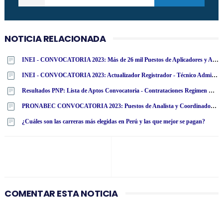
NOTICIA RELACIONADA
INEI - CONVOCATORIA 2023: Más de 26 mil Puestos de Aplicadores y Asistentes para Evaluación Nacional (Inscripciones hasta el 11 Octubre) www·inei·gob·pe
INEI - CONVOCATORIA 2023: Actualizador Registrador - Técnico Administrativo Provincial - Coordinador Provincial - Supervisor de Procesos de Aplicación - Supervisor de Almacén y Soporte Informático (Inscripciones hasta el 20 Agosto) www.inei.gob.pe
Resultados PNP: Lista de Aptos Convocatoria - Contrataciones Regimen CAS - Policía Nacional del Perú
PRONABEC CONVOCATORIA 2023: Puestos de Analista y Coordinador(a) (Inscripciones 9 y 10 agosto) www.pronabec.gob.pe
¿Cuáles son las carreras más elegidas en Perú y las que mejor se pagan?
COMENTAR ESTA NOTICIA