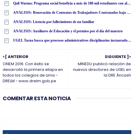
Qali Warma: Programa social beneficia a más de 180 mil estudiantes con alimentos nutritivos en San Martín
ANÁLISIS: Renovación de Contratos de Trabajadores Contratados bajo el régimen del Decreto Legislativo N° 276
ANÁLISIS: Licencia por fallecimiento de un familiar
ANÁLISIS: Auxiliares de Educación y el permiso por el día del maestro
UGEL Tacna busca que procesos administrativos disciplinarios instaurados a 11 profesores, prescriban en el mes de noviembre
<[ ANTERIOR
SIGUIENTE ]>
ONEM 2016: Con éxito se
MINEDU publicó relación de
desarrolló la primera etapa en
nuevos directores de UGEL en
todos los colegios de Lima -
la DRE Áncash
DRELM - www.drelm.gob.pe
COMENTAR ESTA NOTICIA