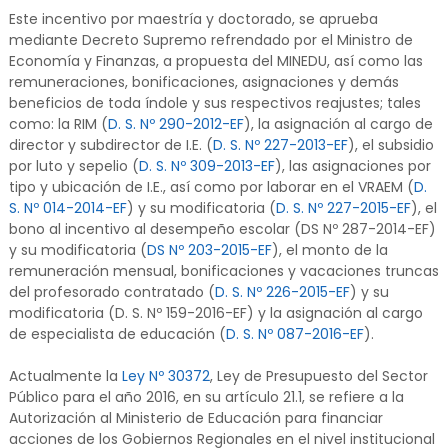
Este incentivo por maestría y doctorado, se aprueba
mediante Decreto Supremo refrendado por el Ministro de
Economía y Finanzas, a propuesta del MINEDU, así como las
remuneraciones, bonificaciones, asignaciones y demás
beneficios de toda índole y sus respectivos reajustes; tales
como: la RIM (
D. S. Nº 290-2012-EF
), la asignación al cargo de
director y subdirector de I.E. (
D. S. Nº 227-2013-EF
), el subsidio
por luto y sepelio (
D. S. Nº 309-2013-EF
), las asignaciones por
tipo y ubicación de I.E., así como por laborar en el VRAEM (
D.
S. Nº 014-2014-EF
) y su modificatoria (
D. S. Nº 227-2015-EF
), el
bono al incentivo al desempeño escolar (DS Nº 287-2014-EF)
y su modificatoria (
DS Nº 203-2015-EF
), el monto de la
remuneración mensual, bonificaciones y vacaciones truncas
del profesorado contratado (
D. S. Nº 226-2015-EF
) y su
modificatoria (D. S. Nº 159-2016-EF) y la asignación al cargo
de especialista de educación (
D. S. Nº 087-2016-EF
).
Actualmente la
Ley Nº 30372
, Ley de Presupuesto del Sector
Público para el año 2016, en su artículo 21.1, se refiere a la
Autorización al Ministerio de Educación para financiar
acciones de los Gobiernos Regionales en el nivel institucional