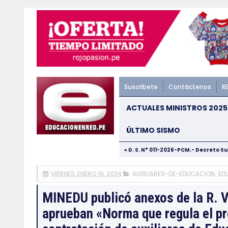
Suscríbete
Contáctenos
R
ACTUALES MINISTROS 2025
ÚLTIMO SISMO
« D. S. N° 011-2026-PCM.- Decreto S
VIERNES, ENERO 19, 2024
AUXILIARES-DE-EDUCACION
,
ED
MINEDU publicó anexos de la R.
aprueban «Norma que regula el pr