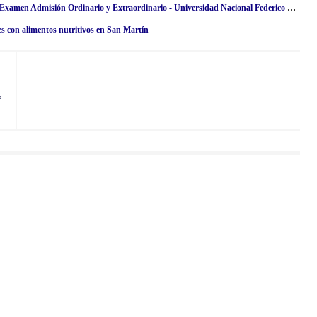
Resultados UNFV 2024 (Domingo 28 Abril) Lista de Ingresantes - Examen Admisión Ordinario y Extraordinario - Universidad Nacional Federico Villarreal - www·unfv·edu·pe
es con alimentos nutritivos en San Martín
P