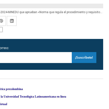
MINEDU publicó anexos de la R. VM. N° 005-2024-MINEDU que aprueban «Norma que regula el procedimiento y requisitos para la contratación de auxiliares de Educación 2024»
orreo:
érica precolombina
en la Universidad Tecnológica Latinoamericana en línea
irtual