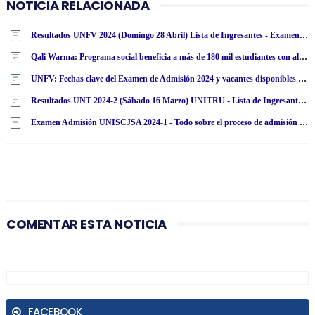
NOTICIA RELACIONADA
Resultados UNFV 2024 (Domingo 28 Abril) Lista de Ingresantes - Examen Admisión Ordinario y Extraordinario - Universidad Nacional Federico Villarreal - www·unfv·edu·pe
Qali Warma: Programa social beneficia a más de 180 mil estudiantes con alimentos nutritivos en San Martín
UNFV: Fechas clave del Examen de Admisión 2024 y vacantes disponibles a la Universidad Nacional Federico Villarreal
Resultados UNT 2024-2 (Sábado 16 Marzo) UNITRU - Lista de Ingresantes - Áreas A y D - Examen Admisión Ordinario - Universidad Nacional de Trujillo - www·admisionunt·info
Examen Admisión UNISCJSA 2024-1 - Todo sobre el proceso de admisión a la Universidad Nacional Intercultural de la Selva Central Juan Santos Atahualpa
COMENTAR ESTA NOTICIA
FACEBOOK