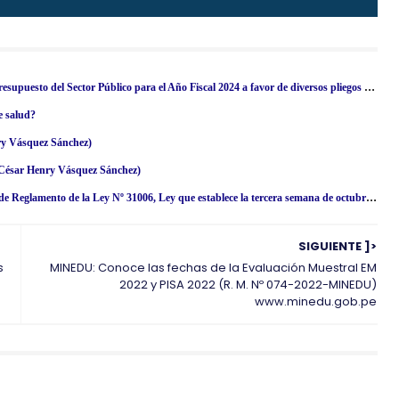
D. S. Nº 026-2024-EF.- Autorizan Transferencia de Partidas en el Presupuesto del Sector Público para el Año Fiscal 2024 a favor de diversos pliegos del Gobierno Nacional y de los gobiernos regionales
e salud?
ry Vásquez Sánchez)
(César Henry Vásquez Sánchez)
R. M. Nº 134-2024/MINSA.- Disponen la publicación del proyecto de Reglamento de la Ley Nº 31006, Ley que establece la tercera semana de octubre de cada año como la Semana Nacional de Lucha contra el Cáncer
SIGUIENTE ]>
s
MINEDU: Conoce las fechas de la Evaluación Muestral EM
2022 y PISA 2022 (R. M. Nº 074-2022-MINEDU)
www.minedu.gob.pe