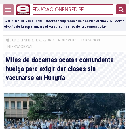
EDUCACIONENRED.PE
« D. S. N° 011-2026-PCM.- Decreto Supremo que declara el año 2026 como
el «Año de la Esperanza y el Fortalecimiento de la Democracia»
LUNES, ENERO 31, 2022
CORONAVIRUS
,
EDUCACION
,
INTERNACIONAL
Miles de docentes acatan contundente
huelga para exigir dar clases sin
vacunarse en Hungría