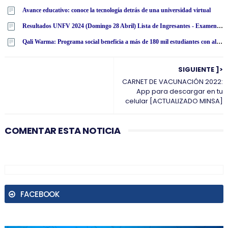
Avance educativo: conoce la tecnología detrás de una universidad virtual
Resultados UNFV 2024 (Domingo 28 Abril) Lista de Ingresantes - Examen Admisión Ordinario y Extraordinario - Universidad Nacional Federico Villarreal - www·unfv·edu·pe
Qali Warma: Programa social beneficia a más de 180 mil estudiantes con alimentos nutritivos en San Martín
SIGUIENTE ]>
CARNET DE VACUNACIÓN 2022:
App para descargar en tu
celular [ACTUALIZADO MINSA]
COMENTAR ESTA NOTICIA
FACEBOOK