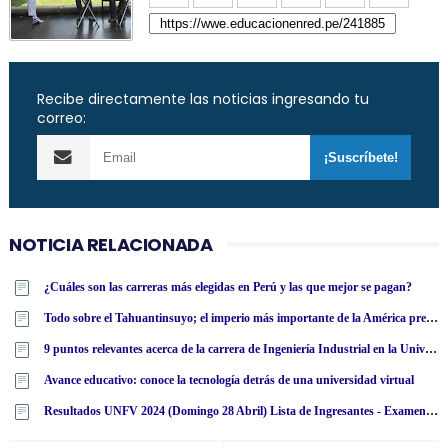
Recibe directamente las noticias ingresando tu
correo:
NOTICIA RELACIONADA
¿Cuáles son las carreras más elegidas en Perú y las que mejor se pagan?
Todo sobre el Tahuantinsuyo; el imperio más importante de la América precolombina
9 puntos relevantes acerca de la carrera de Ingeniería Industrial en la Universidad Tecnológica Latinoamericana en línea
Avance educativo: conoce la tecnología detrás de una universidad virtual
Resultados UNFV 2024 (Domingo 28 Abril) Lista de Ingresantes - Examen Admisión Ordinario y Extraordinario - Universidad Nacional Federico Villarreal - www·unfv·edu·pe