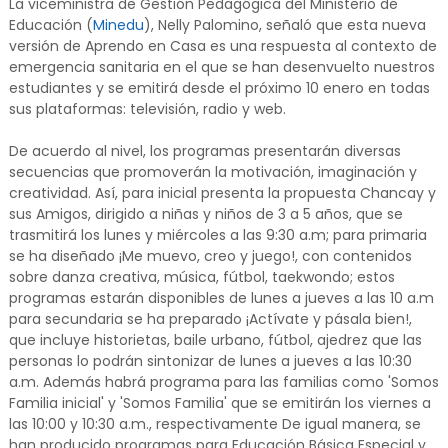
La viceministra de Gestión Pedagógica del Ministerio de
Educación (
Minedu
), Nelly Palomino, señaló que esta nueva
versión de Aprendo en Casa es una respuesta al contexto de
emergencia sanitaria en el que se han desenvuelto nuestros
estudiantes y se emitirá desde el próximo 10 enero en todas
sus plataformas: televisión, radio y web.
De acuerdo al nivel, los programas presentarán diversas
secuencias que promoverán la motivación, imaginación y
creatividad. Así, para inicial presenta la propuesta Chancay y
sus Amigos, dirigido a niñas y niños de 3 a 5 años, que se
trasmitirá los lunes y miércoles a las 9:30 a.m; para primaria
se ha diseñado ¡Me muevo, creo y juego!, con contenidos
sobre danza creativa, música, fútbol, taekwondo; estos
programas estarán disponibles de lunes a jueves a las 10 a.m
para secundaria se ha preparado ¡Actívate y pásala bien!,
que incluye historietas, baile urbano, fútbol, ajedrez que las
personas lo podrán sintonizar de lunes a jueves a las 10:30
a.m. Además habrá programa para las familias como 'Somos
Familia inicial' y 'Somos Familia' que se emitirán los viernes a
las 10:00 y 10:30 a.m., respectivamente De igual manera, se
han producido programas para Educación Básica Especial y