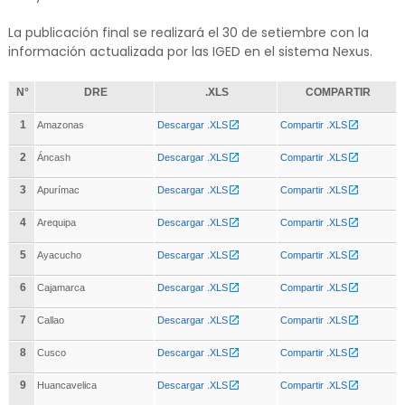
La publicación final se realizará el 30 de setiembre con la
información actualizada por las IGED en el sistema Nexus.
N°
DRE
.XLS
COMPARTIR
1
Amazonas
Descargar .XLS
Compartir .XLS
2
Áncash
Descargar .XLS
Compartir .XLS
3
Apurímac
Descargar .XLS
Compartir .XLS
4
Arequipa
Descargar .XLS
Compartir .XLS
5
Ayacucho
Descargar .XLS
Compartir .XLS
6
Cajamarca
Descargar .XLS
Compartir .XLS
7
Callao
Descargar .XLS
Compartir .XLS
8
Cusco
Descargar .XLS
Compartir .XLS
9
Huancavelica
Descargar .XLS
Compartir .XLS