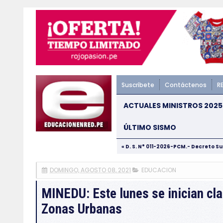
Suscríbete
Contáctenos
R
ACTUALES MINISTROS 2025
ÚLTIMO SISMO
« D. S. N° 011-2026-PCM.- Decreto S
DOMINGO, AGOSTO 08, 2021
EDUCACION
MINEDU: Este lunes se inician cl
Zonas Urbanas