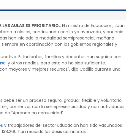
LAS AULAS ES PRIORITARIO.
: El ministro de Educación, Juan
l retorno a clases, continuando con lo ya avanzado, y anunció
tadas han iniciado la modalidad semipresencial, mañana
 siempre en coordinación con los gobiernos regionales y
cativo. Estudiantes, familias y docentes han seguido con
asa
' y otros medios, pero esto no ha sido suficiente.
con mayores y mejores recursos", dijo Cadillo durante una
as debe ser un proceso seguro, gradual, flexible y voluntario,
rmiten, comenzar con la semipresencialidad y con actividades
arco de "Aprendo en comunidad'.
es
y trabajadores del sector Educación han sido vacunados
 138,260 han recibido las dosis completas.