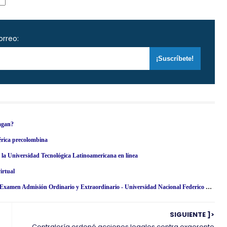
orreo:
pagan?
érica precolombina
en la Universidad Tecnológica Latinoamericana en línea
irtual
Resultados UNFV 2024 (Domingo 28 Abril) Lista de Ingresantes - Examen Admisión Ordinario y Extraordinario - Universidad Nacional Federico Villarreal - www·unfv·edu·pe
SIGUIENTE ]>
Contraloría ordenó acciones legales contra exgerente