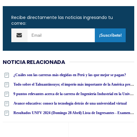
Recibe directamente las noticias ingresando tu
correo:
NOTICIA RELACIONADA
¿Cuáles son las carreras más elegidas en Perú y las que mejor se pagan?
Todo sobre el Tahuantinsuyo; el imperio más importante de la América precolombina
9 puntos relevantes acerca de la carrera de Ingeniería Industrial en la Universidad Tecnológica Latinoamericana en línea
Avance educativo: conoce la tecnología detrás de una universidad virtual
Resultados UNFV 2024 (Domingo 28 Abril) Lista de Ingresantes - Examen Admisión Ordinario y Extraordinario - Universidad Nacional Federico Villarreal - www·unfv·edu·pe