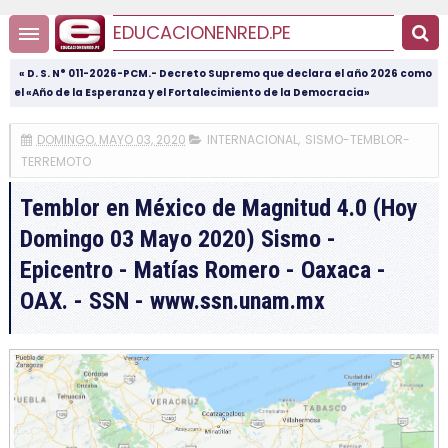
EDUCACIONENRED.PE
« D. S. N° 011-2026-PCM.- Decreto Supremo que declara el año 2026 como
el «Año de la Esperanza y el Fortalecimiento de la Democracia»
DOMINGO, MAYO 03, 2020
INTERNACIONAL
,
SISMO-TEMBLOR-
TERREMOTO
Temblor en México de Magnitud 4.0 (Hoy
Domingo 03 Mayo 2020) Sismo -
Epicentro - Matías Romero - Oaxaca -
OAX. - SSN - www.ssn.unam.mx