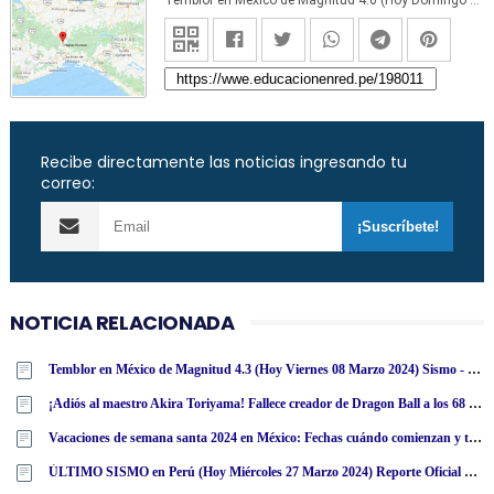
Temblor en México de Magnitud 4.0 (Hoy Domingo 03 Mayo 2020) Sismo - Epicentro - Matías Romero - Oaxaca - OAX. - SSN - www.ssn.unam.mx
Recibe directamente las noticias ingresando tu
correo:
NOTICIA RELACIONADA
Temblor en México de Magnitud 4.3 (Hoy Viernes 08 Marzo 2024) Sismo - Epicentro - Cintalapa - Chiapas - CHIS. - SSN - www·ssn·unam·mx
¡Adiós al maestro Akira Toriyama! Fallece creador de Dragon Ball a los 68 años
Vacaciones de semana santa 2024 en México: Fechas cuándo comienzan y terminan según calendario SEP
ÚLTIMO SISMO en Perú (Hoy Miércoles 27 Marzo 2024) Reporte Oficial Epicentro IGP