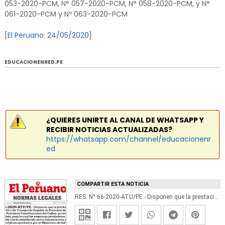
053-2020-PCM, N° 057-2020-PCM, N° 058-2020-PCM, y N°
061-2020-PCM y Nº 063-2020-PCM
[
El Peruano: 24/05/2020
]
EDUCACIONENRED.PE
¿QUIERES UNIRTE AL CANAL DE WHATSAPP Y
RECIBIR NOTICIAS ACTUALIZADAS?
https://whatsapp.com/channel/educacionenr
ed
COMPARTIR ESTA NOTICIA
RES. N° 66-2020-ATU/PE.- Disponen que la prestación del Servicio Público de Transporte Regular de Personas de la provincia de Lima y la Provincia Constitucional del Callao, se realice con el 100% de la flota, para lo cual las empresas prestadoras del servicio deben cumplir con lo establecido en los lineamientos, protocolos y normas sanitarias aprobados por el Ministerio de Salud y el Ministerio de Transportes y Comunicaciones