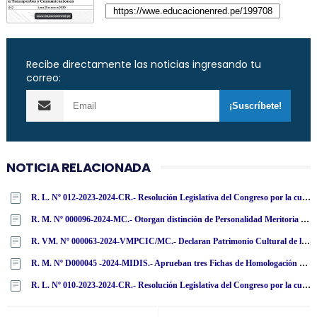
Recibe directamente las noticias ingresando tu
correo:
NOTICIA RELACIONADA
R. L. Nº 012-2023-2024-CR.- Resolución Legislativa del Congreso por la cual el Congreso de la República resuelve archivar la acusación constitucional contra la miembro de la Junta Nacional de Justicia María Amabilia Zavala Valladares por infracción de los artículos 156, inciso 3, y 139, inciso 3, de la Constitución Política
R. M. Nº 000096-2024-MC.- Otorgan distinción de Personalidad Meritoria de la Cultura (Jesús Esteban Alvarado Gutiérrez)
R. VM. Nº 000063-2024-VMPCIC/MC.- Declaran Patrimonio Cultural de la Nación cincuenta bienes muebles repatriados de la República Federal de Alemania
R. M. Nº D000045 -2024-MIDIS.- Aprueban tres Fichas de Homologación de Buzos de Poliéster en Polar
R. L. Nº 010-2023-2024-CR.- Resolución Legislativa del Congreso por la cual el Congreso de la República resuelve archivar la acusación constitucional contra el miembro de la Junta Nacional de Justicia Henry José Ávila Herrera por infracción de los artículos 156, inciso 3, y 139, inciso 3, de la Constitución Política