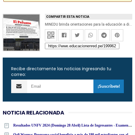
COMPARTIR ESTA NOTICIA
MINEDU brinda orientaciones para la educación a distancia de los estudiantes de la modalidad básica especial
Recibe directamente las noticias ingresando tu
correo:
NOTICIA RELACIONADA
Resultados UNFV 2024 (Domingo 28 Abril) Lista de Ingresantes - Examen Admisión Ordinario y Extraordinario - Universidad Nacional Federico Villarreal - www·unfv·edu·pe
Qali Warma: Programa social beneficia a más de 180 mil estudiantes con alimentos nutritivos en San Martín