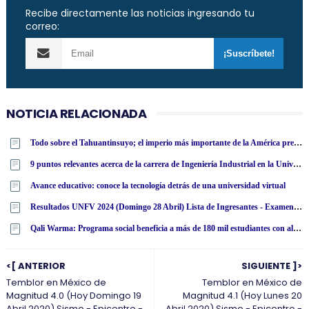
Recibe directamente las noticias ingresando tu
correo:
NOTICIA RELACIONADA
Todo sobre el Tahuantinsuyo; el imperio más importante de la América precolombina
9 puntos relevantes acerca de la carrera de Ingeniería Industrial en la Universidad Tecnológica Latinoamericana en línea
Avance educativo: conoce la tecnología detrás de una universidad virtual
Resultados UNFV 2024 (Domingo 28 Abril) Lista de Ingresantes - Examen Admisión Ordinario y Extraordinario - Universidad Nacional Federico Villarreal - www·unfv·edu·pe
Qali Warma: Programa social beneficia a más de 180 mil estudiantes con alimentos nutritivos en San Martín
<[ ANTERIOR
SIGUIENTE ]>
Temblor en México de
Temblor en México de
Magnitud 4.0 (Hoy Domingo 19
Magnitud 4.1 (Hoy Lunes 20
Abril 2020) Sismo - Epicentro -
Abril 2020) Sismo - Epicentro -