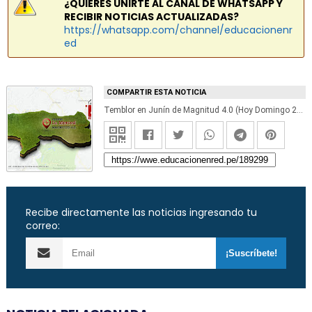
¿QUIERES UNIRTE AL CANAL DE WHATSAPP Y
RECIBIR NOTICIAS ACTUALIZADAS?
https://whatsapp.com/channel/educacionenr
ed
COMPARTIR ESTA NOTICIA
Temblor en Junín de Magnitud 4.0 (Hoy Domingo 29 Diciembre 2019) Sismo - Epicentro - La Merced - Chanchamayo - Perené - Pichanaqui - San Ramón - Vítoc - IGP - www.igp.gob.pe
Recibe directamente las noticias ingresando tu
correo: