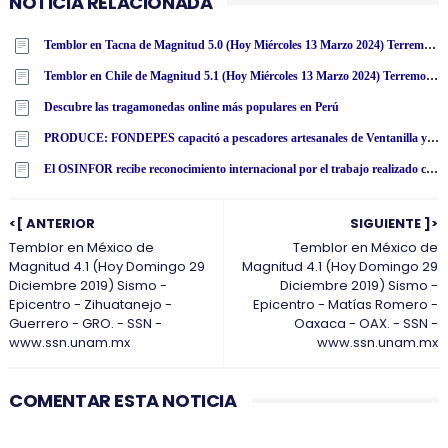
NOTICIA RELACIONADA
Temblor en Tacna de Magnitud 5.0 (Hoy Miércoles 13 Marzo 2024) Terremoto - Sismo - Epicentro - Calana - IGP - www·igp·gob·pe
Temblor en Chile de Magnitud 5.1 (Hoy Miércoles 13 Marzo 2024) Terremoto Sismo Epicentro - Putre - Arica - Parinacota - ONEMI - SENAPRED [ACTUALIZADO]
Descubre las tragamonedas online más populares en Perú
PRODUCE: FONDEPES capacitó a pescadores artesanales de Ventanilla y Chancay en reparación de redes de pesca y manipulación de recursos pesqueros
El OSINFOR recibe reconocimiento internacional por el trabajo realizado con la Mochila Forestal en Colombia
<[ ANTERIOR
SIGUIENTE ]>
Temblor en México de
Temblor en México de
Magnitud 4.1 (Hoy Domingo 29
Magnitud 4.1 (Hoy Domingo 29
Diciembre 2019) Sismo -
Diciembre 2019) Sismo -
Epicentro - Zihuatanejo -
Epicentro - Matías Romero -
Guerrero - GRO. - SSN -
Oaxaca - OAX. - SSN -
www.ssn.unam.mx
www.ssn.unam.mx
COMENTAR ESTA NOTICIA