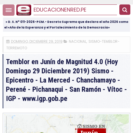
EDUCACIONENRED.PE
« D. S. N° 011-2026-PCM.- Decreto Supremo que declara el año 2026 como
el «Año de la Esperanza y el Fortalecimiento de la Democracia»
DOMINGO, DICIEMBRE 29, 2019
NACIONAL
,
SISMO-TEMBLOR-
TERREMOTO
Temblor en Junín de Magnitud 4.0 (Hoy
Domingo 29 Diciembre 2019) Sismo -
Epicentro - La Merced - Chanchamayo -
Perené - Pichanaqui - San Ramón - Vítoc -
IGP - www.igp.gob.pe