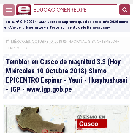
EDUCACIONENRED.PE
« D. S. N° 011-2026-PCM.- Decreto Supremo que declara el año 2026 como
el «Año de la Esperanza y el Fortalecimiento de la Democracia»
MIÉRCOLES, OCTUBRE 10, 2018
NACIONAL
,
SISMO-TEMBLOR-
TERREMOTO
Temblor en Cusco de magnitud 3.3 (Hoy
Miércoles 10 Octubre 2018) Sismo
EPICENTRO Espinar - Yauri - Huayhuahuasi
- IGP - www.igp.gob.pe