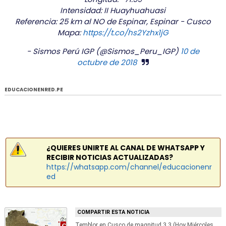
Intensidad: II Huayhuahuasi
Referencia: 25 km al NO de Espinar, Espinar - Cusco
Mapa:
https://t.co/hs2Yzhx1jG
- Sismos Perú IGP (@Sismos_Peru_IGP)
10 de
octubre de 2018
EDUCACIONENRED.PE
¿QUIERES UNIRTE AL CANAL DE WHATSAPP Y
RECIBIR NOTICIAS ACTUALIZADAS?
https://whatsapp.com/channel/educacionenr
ed
COMPARTIR ESTA NOTICIA
Temblor en Cusco de magnitud 3.3 (Hoy Miércoles 10 Octubre 2018) Sismo EPICENTRO Espinar - Yauri - Huayhuahuasi - IGP - www.igp.gob.pe