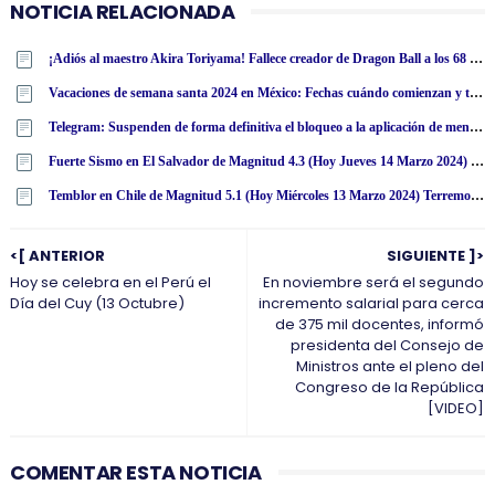
NOTICIA RELACIONADA
¡Adiós al maestro Akira Toriyama! Fallece creador de Dragon Ball a los 68 años
Vacaciones de semana santa 2024 en México: Fechas cuándo comienzan y terminan según calendario SEP
Telegram: Suspenden de forma definitiva el bloqueo a la aplicación de mensajería en España
Fuerte Sismo en El Salvador de Magnitud 4.3 (Hoy Jueves 14 Marzo 2024) Terremoto Temblor Epicentro - San Salvador - USGS
Temblor en Chile de Magnitud 5.1 (Hoy Miércoles 13 Marzo 2024) Terremoto Sismo Epicentro - Putre - Arica - Parinacota - ONEMI - SENAPRED [ACTUALIZADO]
<[ ANTERIOR
SIGUIENTE ]>
Hoy se celebra en el Perú el
En noviembre será el segundo
Día del Cuy (13 Octubre)
incremento salarial para cerca
de 375 mil docentes, informó
presidenta del Consejo de
Ministros ante el pleno del
Congreso de la República
[VIDEO]
COMENTAR ESTA NOTICIA