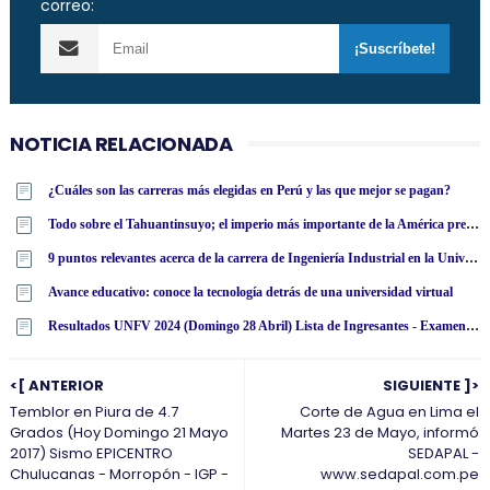
correo:
NOTICIA RELACIONADA
¿Cuáles son las carreras más elegidas en Perú y las que mejor se pagan?
Todo sobre el Tahuantinsuyo; el imperio más importante de la América precolombina
9 puntos relevantes acerca de la carrera de Ingeniería Industrial en la Universidad Tecnológica Latinoamericana en línea
Avance educativo: conoce la tecnología detrás de una universidad virtual
Resultados UNFV 2024 (Domingo 28 Abril) Lista de Ingresantes - Examen Admisión Ordinario y Extraordinario - Universidad Nacional Federico Villarreal - www·unfv·edu·pe
<[ ANTERIOR
SIGUIENTE ]>
Temblor en Piura de 4.7
Corte de Agua en Lima el
Grados (Hoy Domingo 21 Mayo
Martes 23 de Mayo, informó
2017) Sismo EPICENTRO
SEDAPAL -
Chulucanas - Morropón - IGP -
www.sedapal.com.pe