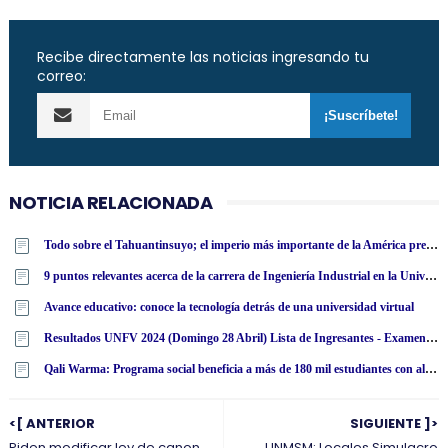
Recibe directamente las noticias ingresando tu
correo:
NOTICIA RELACIONADA
Todo sobre el Tahuantinsuyo; el imperio más importante de la América precolombina
9 puntos relevantes acerca de la carrera de Ingeniería Industrial en la Universidad Tecnológica Latinoamericana en línea
Avance educativo: conoce la tecnología detrás de una universidad virtual
Resultados UNFV 2024 (Domingo 28 Abril) Lista de Ingresantes - Examen Admisión Ordinario y Extraordinario - Universidad Nacional Federico Villarreal - www·unfv·edu·pe
Qali Warma: Programa social beneficia a más de 180 mil estudiantes con alimentos nutritivos en San Martín
<[ ANTERIOR
SIGUIENTE ]>
Piden modificar ley de canon
UNMSM: Locales Simulacro