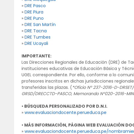
»
DRE Pasco
»
DRE Piura
»
DRE Puno
»
DRE San Martín
»
DRE Tacna
»
DRE Tumbes
»
DRE Ucayali
IMPORTANTE:
Las Direcciones Regionales de Educación (DRE) de Tac
instituciones educativas de Educación Básica y Técnic
UGEL correspondiente. Por ello, conforme a lo comun
profesores inscritos en dichas jurisdicciones regional
transferidas las plazas. (
*Oficio N° 237-2016-D-DRSET
GRSD/DRECCTD-PASCO, Memorando N°020-2016-MIN
• BÚSQUEDA PERSONALIZADO POR D.N.I.
»
www.evaluaciondocente.perueduca.pe
• MÁS INFORMACIÓN, PÁGINA WEB EVALUACIÓN DO
»
www.evaluaciondocente.perueduca.pe/nombramien