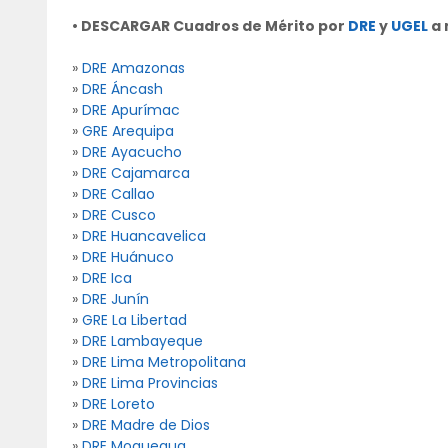
• DESCARGAR Cuadros de Mérito por
DRE
y
UGEL
a 
»
DRE Amazonas
»
DRE Áncash
»
DRE Apurímac
»
GRE Arequipa
»
DRE Ayacucho
»
DRE Cajamarca
»
DRE Callao
»
DRE Cusco
»
DRE Huancavelica
»
DRE Huánuco
»
DRE Ica
»
DRE Junín
»
GRE La Libertad
»
DRE Lambayeque
»
DRE Lima Metropolitana
»
DRE Lima Provincias
»
DRE Loreto
»
DRE Madre de Dios
»
DRE Moquegua