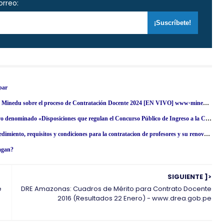
orreo:
par
VIDEOCONFERENCIA: Resuelve tus dudas con especialistas del Minedu sobre el proceso de Contratación Docente 2024 [EN VIVO] www·minedu·gob·pe
R. VM. N° 002-2024-MINEDU.- Modifican el documento normativo denominado «Disposiciones que regulan el Concurso Público de Ingreso a la Carrera Pública Magisterial - 2022 y que Determina los Cuadros de Mérito para la Contratación Docente 2023-2024 en Instituciones Educativas Públicas de Educación Básica», Modifican Cronograma y dictan otras disposiciones
D. S. N° 020-2023-MINEDU.- Aprueban norma que regula el procedimiento, requisitos y condiciones para la contratacion de profesores y su renovación del Contrato de Servicio Docente en Educación Básica y Técnico-Productiva, en el marco de la Ley N° 30328, Ley que establece medidas en materia educativa y dicta otras disposiciones
pagan?
SIGUIENTE ]>
e
DRE Amazonas: Cuadros de Mérito para Contrato Docente
2016 (Resultados 22 Enero) - www.drea.gob.pe