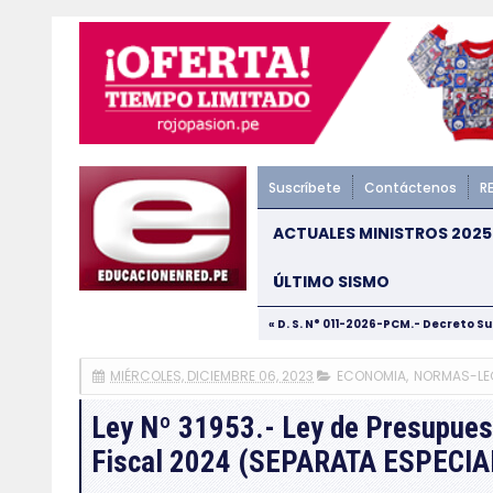
Suscríbete
Contáctenos
R
ACTUALES MINISTROS 2025
ÚLTIMO SISMO
« D. S. N° 011-2026-PCM.- Decreto S
MIÉRCOLES, DICIEMBRE 06, 2023
ECONOMIA
,
NORMAS-LE
Ley Nº 31953.- Ley de Presupuest
Fiscal 2024 (SEPARATA ESPECIA