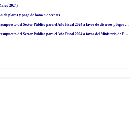
Marzo 2024)
n de plazas y pago de bono a docentes
D. S. Nº 023-2024-EF.- Autorizan Transferencia de Partidas en el Presupuesto del Sector Público para el Año Fiscal 2024 a favor de diversos pliegos del Gobierno Nacional y de los gobiernos regionales
D. S. Nº 024-2024-EF.- Autorizan Transferencia de Partidas en el Presupuesto del Sector Público para el Año Fiscal 2024 a favor del Ministerio de Educación y de diversos Gobiernos Regionales