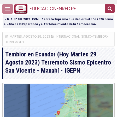
EDUCACIONENRED.PE
« D. S. N° 011-2026-PCM.- Decreto Supremo que declara el año 2026 como
el «Año de la Esperanza y el Fortalecimiento de la Democracia»
MARTES, AGOSTO 29, 2023
INTERNACIONAL
,
SISMO-TEMBLOR-
TERREMOTO
Temblor en Ecuador (Hoy Martes 29
Agosto 2023) Terremoto Sismo Epicentro
San Vicente - Manabí - IGEPN