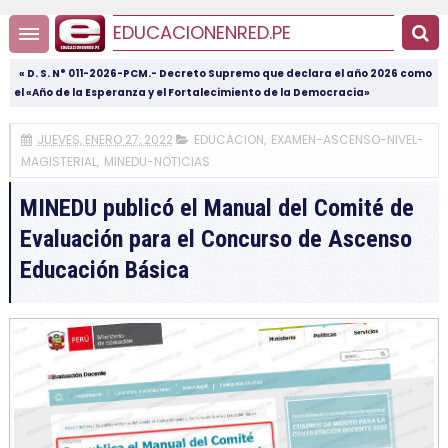
EDUCACIONENRED.PE
« D. S. N° 011-2026-PCM.- Decreto Supremo que declara el año 2026 como
el «Año de la Esperanza y el Fortalecimiento de la Democracia»
JUEVES, ENERO 27, 2022
EDUCACION
,
EXAMEN-ASCENSO-NIVEL-
MAGISTERIAL
,
MINEDU-NOTICIAS
MINEDU publicó el Manual del Comité de
Evaluación para el Concurso de Ascenso
Educación Básica