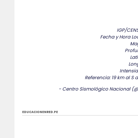
IGP/CENS
Fecha y Hora Loc
Mag
Profu
Lat
Long
Intensid
Referencia: 19 km al S
- Centro Sismológico Nacional 
EDUCACIONENRED.PE