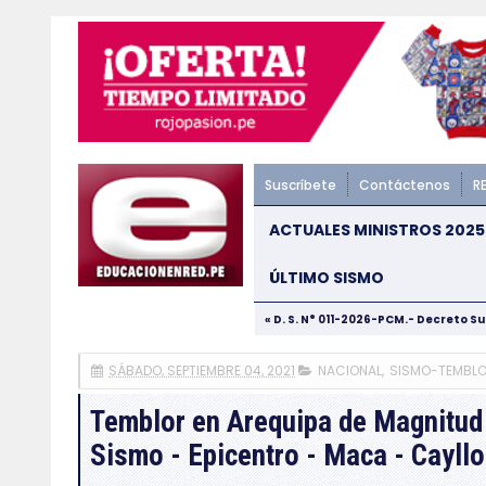
Suscríbete
Contáctenos
R
ACTUALES MINISTROS 2025
ÚLTIMO SISMO
« D. S. N° 011-2026-PCM.- Decreto S
SÁBADO, SEPTIEMBRE 04, 2021
NACIONAL
,
SISMO-TEMBL
Temblor en Arequipa de Magnitud
Sismo - Epicentro - Maca - Cayll