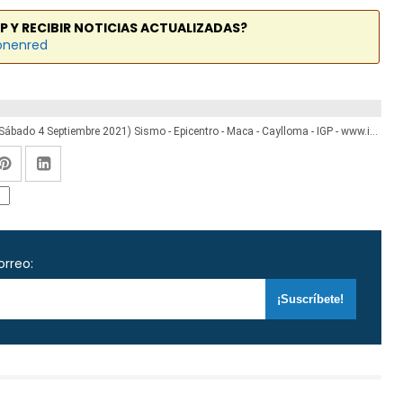
P Y RECIBIR NOTICIAS ACTUALIZADAS?
onenred
Temblor en Arequipa de Magnitud 4.0 (Hoy Sábado 4 Septiembre 2021) Sismo - Epicentro - Maca - Caylloma - IGP - www.igp.gob.pe
orreo: