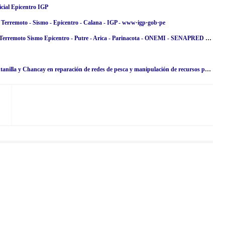
ial Epicentro IGP
Terremoto - Sismo - Epicentro - Calana - IGP - www·igp·gob·pe
Temblor en Chile de Magnitud 5.1 (Hoy Miércoles 13 Marzo 2024) Terremoto Sismo Epicentro - Putre - Arica - Parinacota - ONEMI - SENAPRED [ACTUALIZADO]
PRODUCE: FONDEPES capacitó a pescadores artesanales de Ventanilla y Chancay en reparación de redes de pesca y manipulación de recursos pesqueros