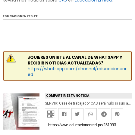
Revisa más noticias sobre
CAS
en
Educación En Red
.
EDUCACIONENRED.PE
¿QUIERES UNIRTE AL CANAL DE WHATSAPP Y
RECIBIR NOTICIAS ACTUALIZADAS?
https://whatsapp.com/channel/educacionenr
ed
COMPARTIR ESTA NOTICIA
SERVIR: Cese de trabajador CAS será nulo si sus actividades no son transitorias o de suplencia, según Resolución N° 001430-2021-SERVIR/TSC-SEGUNDA-SALA