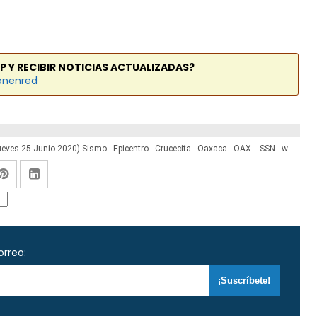
P Y RECIBIR NOTICIAS ACTUALIZADAS?
onenred
Temblor en México de Magnitud 4.0 (Hoy Jueves 25 Junio 2020) Sismo - Epicentro - Crucecita - Oaxaca - OAX. - SSN - www.ssn.unam.mx
orreo: