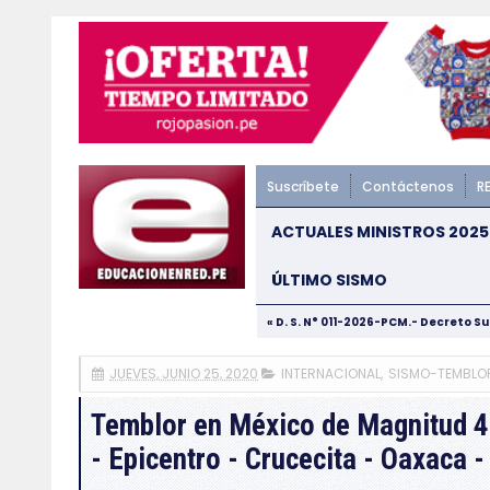
Suscríbete
Contáctenos
R
ACTUALES MINISTROS 2025
ÚLTIMO SISMO
« D. S. N° 011-2026-PCM.- Decreto S
JUEVES, JUNIO 25, 2020
INTERNACIONAL
,
SISMO-TEMBLO
Temblor en México de Magnitud 4
- Epicentro - Crucecita - Oaxaca