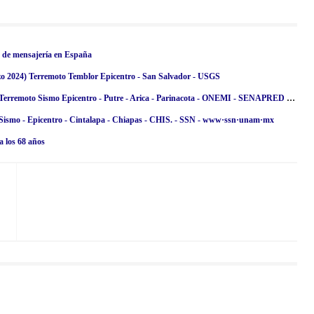
n de mensajería en España
zo 2024) Terremoto Temblor Epicentro - San Salvador - USGS
Temblor en Chile de Magnitud 5.1 (Hoy Miércoles 13 Marzo 2024) Terremoto Sismo Epicentro - Putre - Arica - Parinacota - ONEMI - SENAPRED [ACTUALIZADO]
 Sismo - Epicentro - Cintalapa - Chiapas - CHIS. - SSN - www·ssn·unam·mx
a los 68 años