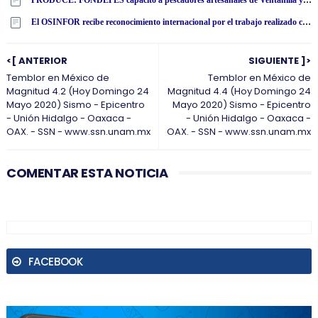
PRODUCE: FONDEPES capacitó a pescadores artesanales de Ventanilla y Chancay en reparación de redes de pesca y manipulación de recursos pesqueros
El OSINFOR recibe reconocimiento internacional por el trabajo realizado con la Mochila Forestal en Colombia
<[ ANTERIOR
SIGUIENTE ]>
Temblor en México de
Temblor en México de
Magnitud 4.2 (Hoy Domingo 24
Magnitud 4.4 (Hoy Domingo 24
Mayo 2020) Sismo - Epicentro
Mayo 2020) Sismo - Epicentro
- Unión Hidalgo - Oaxaca -
- Unión Hidalgo - Oaxaca -
OAX. - SSN - www.ssn.unam.mx
OAX. - SSN - www.ssn.unam.mx
COMENTAR ESTA NOTICIA
FACEBOOK