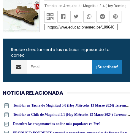
Temblor en Arequipa de Magnitud 3.4 (Hoy Domingo 24 Mayo 2020) Sismo - Epicentro - Pinchollo - Caylloma - IGP - www.igp.gob.pe
Recibe directamente las noticias ingresando tu
correo:
NOTICIA RELACIONADA
Temblor en Tacna de Magnitud 5.0 (Hoy Miércoles 13 Marzo 2024) Terremoto - Sismo - Epicentro - Calana - IGP - www·igp·gob·pe
Temblor en Chile de Magnitud 5.1 (Hoy Miércoles 13 Marzo 2024) Terremoto Sismo Epicentro - Putre - Arica - Parinacota - ONEMI - SENAPRED [ACTUALIZADO]
Descubre las tragamonedas online más populares en Perú