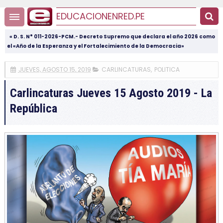
EDUCACIONENRED.PE
« D. S. N° 011-2026-PCM.- Decreto Supremo que declara el año 2026 como
el «Año de la Esperanza y el Fortalecimiento de la Democracia»
JUEVES, AGOSTO 15, 2019
CARLINCATURAS
,
POLITICA
Carlincaturas Jueves 15 Agosto 2019 - La
República