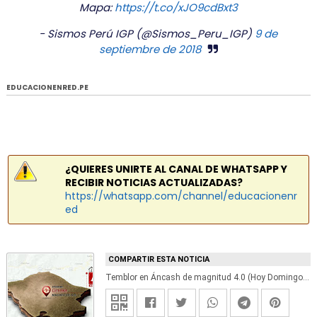
Mapa:
https://t.co/xJO9cdBxt3
- Sismos Perú IGP (@Sismos_Peru_IGP)
9 de
septiembre de 2018
EDUCACIONENRED.PE
¿QUIERES UNIRTE AL CANAL DE WHATSAPP Y
RECIBIR NOTICIAS ACTUALIZADAS?
https://whatsapp.com/channel/educacionenr
ed
COMPARTIR ESTA NOTICIA
Temblor en Áncash de magnitud 4.0 (Hoy Domingo 9 Septiembre 2018) Sismo EPICENTRO Casma - Barranca - Huarmey - Recuay - Chimbote - IGP - www.igp.gob.pe