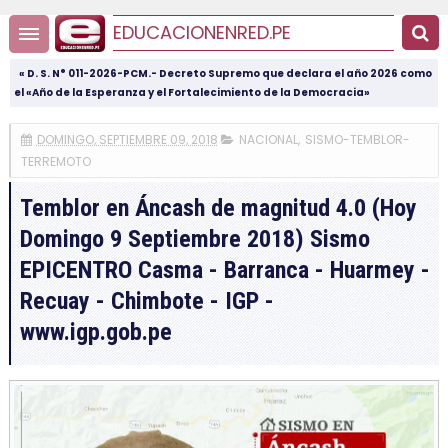
EDUCACIONENRED.PE
« D. S. N° 011-2026-PCM.- Decreto Supremo que declara el año 2026 como
el «Año de la Esperanza y el Fortalecimiento de la Democracia»
DOMINGO, SEPTIEMBRE 09, 2018
NACIONAL
,
SISMO-TEMBLOR-
TERREMOTO
Temblor en Áncash de magnitud 4.0 (Hoy
Domingo 9 Septiembre 2018) Sismo
EPICENTRO Casma - Barranca - Huarmey -
Recuay - Chimbote - IGP -
www.igp.gob.pe