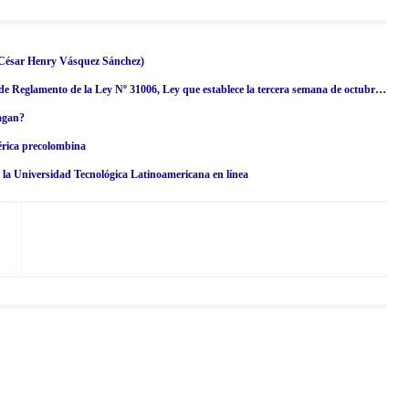
(César Henry Vásquez Sánchez)
R. M. Nº 134-2024/MINSA.- Disponen la publicación del proyecto de Reglamento de la Ley Nº 31006, Ley que establece la tercera semana de octubre de cada año como la Semana Nacional de Lucha contra el Cáncer
pagan?
érica precolombina
en la Universidad Tecnológica Latinoamericana en línea