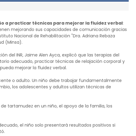
ño a practicar técnicas para mejorar la fluidez verbal
:
ienen mejorando sus capacidades de comunicación gracias
stituto Nacional de Rehabilitación "Dra. Adriana Rebaza
ud (Minsa).
 del INR, Jaime Alen Ayca, explicó que las terapias del
orio adecuado, practicar técnicas de relajación corporal y
pueda mejorar la fluidez verbal.
lescente o adulto. Un niño debe trabajar fundamentalmente
ambio, los adolescentes y adultos utilizan técnicas de
de tartamudez en un niño, el apoyo de la familia, los
ecuado, el niño solo presentará resultados positivos si
tó.