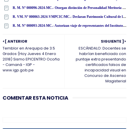
R. M. Nº 000096-2024-MC.- Otorgan distinción de Personalidad Meritoria de la Cultura (Jesús Esteban Alvarado Gutiérrez)
R. VM. Nº 000063-2024-VMPCIC/MC.- Declaran Patrimonio Cultural de la Nación cincuenta bienes muebles repatriados de la República Federal de Alemania
R. M. Nº 000093-2024-MC.- Autorizan viaje de representantes del Instituto Nacional de Radio y Televisión del Perú - IRTP a EE.UU., en comisión de servicios
<[ ANTERIOR
SIGUIENTE ]>
Temblor en Arequipa de 3.5
ESCÁNDALO: Docentes se
Grados (Hoy Jueves 4 Enero
habrían beneficiado con
2018) Sismo EPICENTRO Ocoña
puntaje extra presentando
- Camaná - IGP -
certificados falsos de
www.igp.gob.pe
incapacidad visual en
Concurso de Ascenso
Magisterial
COMENTAR ESTA NOTICIA