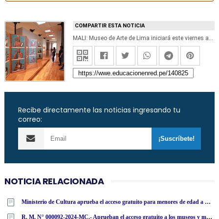
COMPARTIR ESTA NOTICIA
MALI: Museo de Arte de Lima iniciará este viernes actividades gratuitas «Una noche en el Mali» www.mali.pe
Recibe directamente las noticias ingresando tu
correo:
NOTICIA RELACIONADA
Ministerio de Cultura aprueba el acceso gratuito para menores de edad a museos de todo el Perú - Lista de Museos (R. M. N° 000092-2024-MC)
R. M. N° 000092-2024-MC.- Aprueban el acceso gratuito a los museos y museos de sitio administrados por el Ministerio de Cultura a nivel nacional en beneficio de las niñas, niños y adolescentes de 3 a 17 años