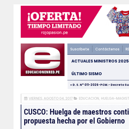
Suscríbete
Contáctenos
R
ACTUALES MINISTROS 2025
ÚLTIMO SISMO
« D. S. N° 011-2026-PCM.- Decreto S
VIERNES, AGOSTO 04, 2017
EDUCACION
,
HUELGA-MAGIST
CUSCO: Huelga de maestros conti
propuesta hecha por el Gobierno