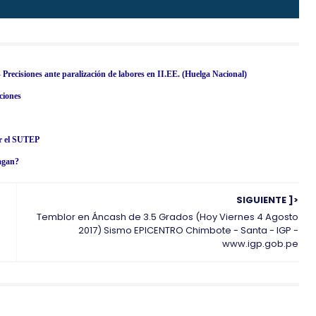
ones ante paralización de labores en II.EE. (Huelga Nacional)
ciones
r el SUTEP
pagan?
SIGUIENTE ]>
Temblor en Áncash de 3.5 Grados (Hoy Viernes 4 Agosto
2017) Sismo EPICENTRO Chimbote - Santa - IGP -
www.igp.gob.pe