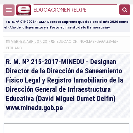
EDUCACIONENRED.PE
« D. S. N° 011-2026-PCM.- Decreto Supremo que declara el año 2026 como
el «Año de la Esperanza y el Fortalecimiento de la Democracia»
VIERNES, ABRIL 07, 2017
EDUCACION
,
NORMAS-LEGALES-EL-
PERUANO
R. M. Nº 215-2017-MINEDU - Designan
Director de la Dirección de Saneamiento
Físico Legal y Registro Inmobiliario de la
Dirección General de Infraestructura
Educativa (David Miguel Dumet Delfin)
www.minedu.gob.pe