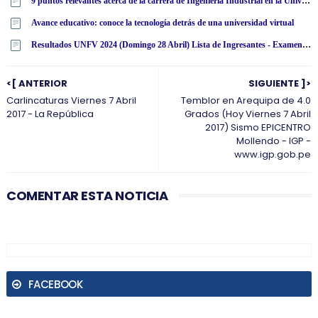
9 puntos relevantes acerca de la carrera de Ingeniería Industrial en la Universidad Tecnológica Latinoamericana en línea
Avance educativo: conoce la tecnología detrás de una universidad virtual
Resultados UNFV 2024 (Domingo 28 Abril) Lista de Ingresantes - Examen Admisión Ordinario y Extraordinario - Universidad Nacional Federico Villarreal - www·unfv·edu·pe
<[ ANTERIOR
SIGUIENTE ]>
Carlincaturas Viernes 7 Abril
Temblor en Arequipa de 4.0
2017 - La República
Grados (Hoy Viernes 7 Abril
2017) Sismo EPICENTRO
Mollendo - IGP -
www.igp.gob.pe
COMENTAR ESTA NOTICIA
FACEBOOK