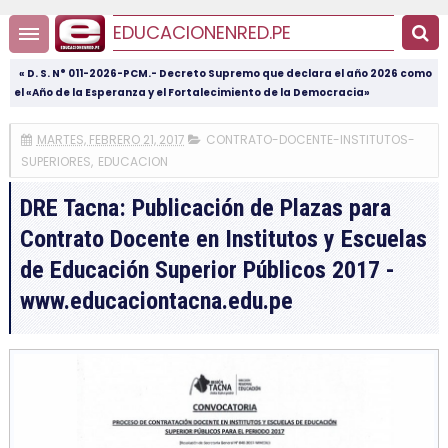
EDUCACIONENRED.PE
« D. S. N° 011-2026-PCM.- Decreto Supremo que declara el año 2026 como
el «Año de la Esperanza y el Fortalecimiento de la Democracia»
MARTES, FEBRERO 21, 2017
CONTRATO-DOCENTE-INSTITUTOS-
SUPERIORES
,
EDUCACION
DRE Tacna: Publicación de Plazas para
Contrato Docente en Institutos y Escuelas
de Educación Superior Públicos 2017 -
www.educaciontacna.edu.pe