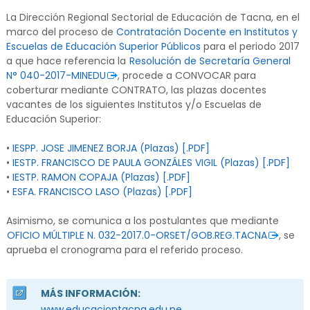
La Dirección Regional Sectorial de Educación de Tacna, en el
marco del proceso de
Contratación Docente en Institutos y
Escuelas de Educación Superior Públicos
para el periodo 2017
a que hace referencia la
Resolución de Secretaría General
N° 040-2017-MINEDU
, procede a CONVOCAR para
coberturar mediante CONTRATO, las plazas docentes
vacantes de los siguientes Institutos y/o Escuelas de
Educación Superior:
•
IESPP. JOSE JIMENEZ BORJA (Plazas) [.PDF]
•
IESTP. FRANCISCO DE PAULA GONZÁLES VIGIL (Plazas) [.PDF]
•
IESTP. RAMON COPAJA (Plazas) [.PDF]
•
ESFA. FRANCISCO LASO (Plazas) [.PDF]
Asimismo, se comunica a los postulantes que mediante
OFICIO MÚLTIPLE N. 032-2017.0-ORSET/GOB.REG.TACNA
, se
aprueba el cronograma para el referido proceso.
MÁS INFORMACIÓN:
www.educaciontacna.edu.pe