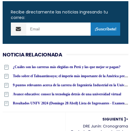
Recibe directamente las noticias ingresando tu
correo:
NOTICIA RELACIONADA
¿Cuáles son las carreras más elegidas en Perú y las que mejor se pagan?
Todo sobre el Tahuantinsuyo; el imperio más importante de la América precolombina
9 puntos relevantes acerca de la carrera de Ingeniería Industrial en la Universidad Tecnológica Latinoamericana en línea
Avance educativo: conoce la tecnología detrás de una universidad virtual
Resultados UNFV 2024 (Domingo 28 Abril) Lista de Ingresantes - Examen Admisión Ordinario y Extraordinario - Universidad Nacional Federico Villarreal - www·unfv·edu·pe
SIGUIENTE ]>
DRE Junín: Cronograma