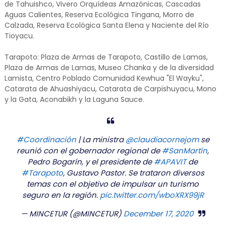
de Tahuishco, Vivero Orquídeas Amazónicas, Cascadas
Aguas Calientes, Reserva Ecológica Tingana, Morro de
Calzada, Reserva Ecológica Santa Elena y Naciente del Río
Tioyacu.
Tarapoto: Plaza de Armas de Tarapoto, Castillo de Lamas,
Plaza de Armas de Lamas, Museo Chanka y de la diversidad
Lamista, Centro Poblado Comunidad Kewhua "El Wayku",
Catarata de Ahuashiyacu, Catarata de Carpishuyacu, Mono
y la Gata, Aconabikh y la Laguna Sauce.
#Coordinación
| La ministra
@claudiacornejom
se
reunió con el gobernador regional de
#SanMartín
,
Pedro Bogarín, y el presidente de
#APAVIT
de
#Tarapoto
, Gustavo Pastor. Se trataron diversos
temas con el objetivo de impulsar un turismo
seguro en la región.
pic.twitter.com/wboXRX99jR
— MINCETUR (@MINCETUR)
December 17, 2020