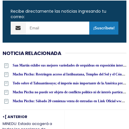
Recibe directamente las noticias ingresando tu
correo:
NOTICIA RELACIONADA
San Martín exhibe sus mejores variedades de orquídeas en exposición internacional en Lima
Machu Picchu: Restringen acceso al Intihuatana, Templos del Sol y el Cóndor
Todo sobre el Tahuantinsuyo; el imperio más importante de la América precolombina
Machu Picchu no puede ser objeto de conflicto político ni de interés particular, según Apotur
Machu Picchu: Sábado 20 comienza venta de entradas en Link Oficial www·tuboleto·cultura·pe
<[ ANTERIOR
MINEDU: Estado acogerá a