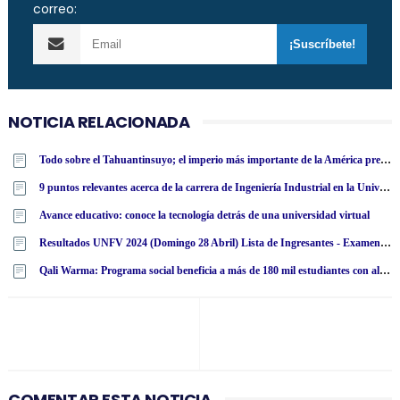
correo:
NOTICIA RELACIONADA
Todo sobre el Tahuantinsuyo; el imperio más importante de la América precolombina
9 puntos relevantes acerca de la carrera de Ingeniería Industrial en la Universidad Tecnológica Latinoamericana en línea
Avance educativo: conoce la tecnología detrás de una universidad virtual
Resultados UNFV 2024 (Domingo 28 Abril) Lista de Ingresantes - Examen Admisión Ordinario y Extraordinario - Universidad Nacional Federico Villarreal - www·unfv·edu·pe
Qali Warma: Programa social beneficia a más de 180 mil estudiantes con alimentos nutritivos en San Martín
COMENTAR ESTA NOTICIA