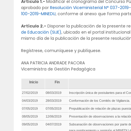
Artículo 1.-
Modificar el cronograma del Concurso Públ
aprobado por
Resolución Viceministerial N° 037-2019
100-2019-MINEDU
, conforme al anexo que forma parte
Artículo 2.-
Disponer la publicación de la presente re
de Educación (SIJE)
, ubicado en el portal instituciona
mismo día de la publicación de la presente resolució
Regístrese, comuníquese y publíquese.
ANA PATRICIA ANDRADE PACORA
Viceministra de Gestión Pedagógica
Inicio
Fin
27/02/2019
08/03/2019
Inscripción única de postulantes para el C
04/03/2019
28/03/2019
Conformación de los Comités de Vigilancia.
07/05/2019
07/05/2019
Prepublicación de relación de plazas pues
08/05/2019
12/06/2019
Presentación de observaciones a la relaci
09/05/2019
04/07/2019
Subsanación de observaciones por parte de
para nombramiento y remisión al MINEDU de