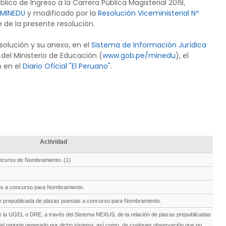
ico de Ingreso a la Carrera Pública Magisterial 2019,
-MINEDU
y modificado por la
Resolución Viceministerial Nº
 de la presente resolución.
solución y su anexo, en el
Sistema de Información Jurídica
l del Ministerio de Educación (
www.gob.pe/minedu
), el
n en el
Diario Oficial "El Peruano"
.
Actividad
oncurso de Nombramiento. (1)
tas a concurso para Nombramiento.
ón prepublicada de plazas puestas a concurso para Nombramiento.
 la UGEL o DRE, a través del Sistema NEXUS, de la relación de plazas prepublicadas
l reporte generado por dicho sistema; así como, de cualquier observación que no