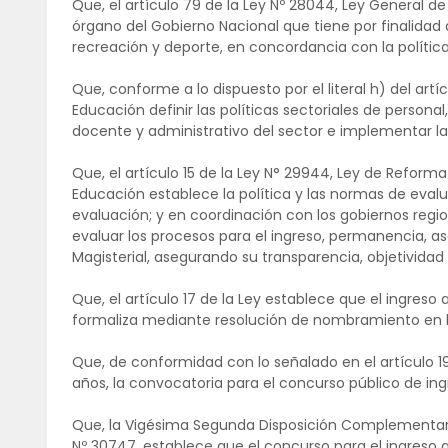
Que, el artículo 79 de la Ley Nº 28044, Ley General d
órgano del Gobierno Nacional que tiene por finalidad def
recreación y deporte, en concordancia con la política
Que, conforme a lo dispuesto por el literal h) del artí
Educación definir las políticas sectoriales de person
docente y administrativo del sector e implementar la 
Que, el artículo 15 de la Ley N° 29944, Ley de Reforma 
Educación establece la política y las normas de eval
evaluación; y en coordinación con los gobiernos region
evaluar los procesos para el ingreso, permanencia, a
Magisterial, asegurando su transparencia, objetividad 
Que, el artículo 17 de la Ley establece que el ingreso 
formaliza mediante resolución de nombramiento en la
Que, de conformidad con lo señalado en el artículo 19 
años, la convocatoria para el concurso público de ingr
Que, la Vigésima Segunda Disposición Complementaria,
Nº 30747, establece que el concurso para el ingreso a 