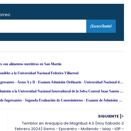
orreo:
es con alimentos nutritivos en San Martín
ibles a la Universidad Nacional Federico Villarreal
Resultados UNT 2024-2 (Sábado 16 Marzo) UNITRU - Lista de Ingresantes - Áreas A y D - Examen Admisión Ordinario - Universidad Nacional de Trujillo - www·admisionunt·info
Examen Admisión UNISCJSA 2024-1 - Todo sobre el proceso de admisión a la Universidad Nacional Intercultural de la Selva Central Juan Santos Atahualpa
Resultados CEPRUNSA 2024 - II Fase (Domingo 4 Febrero) Lista de Ingresantes - Segunda Evaluación de Conocimientos - Examen de Admisión UNSA - Universidad Nacional de San Agustín de Arequipa - www·unsa·edu·pe
SIGUIENTE ]>
Temblor en Arequipa de Magnitud 4.0 (Hoy Sábado 3
Febrero 2024) Sismo - Epicentro - Mollendo - Islay - IGP -