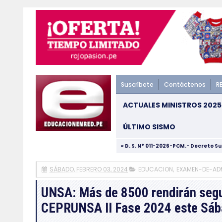
Suscríbete
Contáctenos
R
ACTUALES MINISTROS 2025
ÚLTIMO SISMO
« D. S. N° 011-2026-PCM.- Decreto S
SÁBADO, FEBRERO 03, 2024
EDUCACION
,
EXAMEN-DE-AD
UNSA: Más de 8500 rendirán segu
CEPRUNSA II Fase 2024 este Sáb