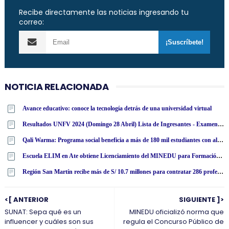
Recibe directamente las noticias ingresando tu
correo:
NOTICIA RELACIONADA
Avance educativo: conoce la tecnología detrás de una universidad virtual
Resultados UNFV 2024 (Domingo 28 Abril) Lista de Ingresantes - Examen Admisión Ordinario y Extraordinario - Universidad Nacional Federico Villarreal - www·unfv·edu·pe
Qali Warma: Programa social beneficia a más de 180 mil estudiantes con alimentos nutritivos en San Martín
Escuela ELIM en Ate obtiene Licenciamiento del MINEDU para Formación Docente
Región San Martín recibe más de S/ 10.7 millones para contratar 286 profesores y 44 auxiliares
<[ ANTERIOR
SIGUIENTE ]>
SUNAT: Sepa qué es un
MINEDU oficializó norma que
influencer y cuáles son sus
regula el Concurso Público de